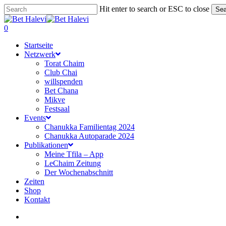
Skip
Hit enter to search or ESC to close
Sea
to
Close
main
Search
search
0
content
Menu
Startseite
Netzwerk
Torat Chaim
Club Chai
willspenden
Bet Chana
Mikve
Festsaal
Events
Chanukka Familientag 2024
Chanukka Autoparade 2024
Publikationen
Meine Tfila – App
LeChaim Zeitung
Der Wochenabschnitt
Zeiten
Shop
Kontakt
search