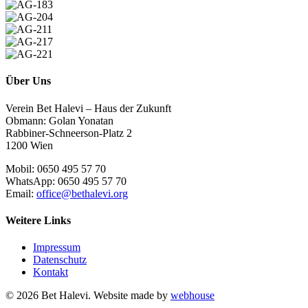
176
AG-
180
AG-
183
AG-
204
AG-
211
AG-
217
AG-
221
Über Uns
Verein Bet Halevi – Haus der Zukunft
Obmann: Golan Yonatan
Rabbiner-Schneerson-Platz 2
1200 Wien
Mobil: 0650 495 57 70
WhatsApp: 0650 495 57 70
Email:
office@bethalevi.org
Weitere Links
Impressum
Datenschutz
Kontakt
© 2026 Bet Halevi. Website made by
webhouse