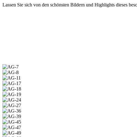
Lassen Sie sich von den schönsten Bildern und Highlights dieses bes
AG-
7
AG-
8
AG-
11
AG-
17
AG-
18
AG-
19
AG-
24
AG-
27
AG-
36
AG-
39
AG-
45
AG-