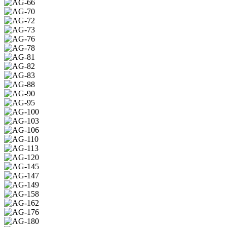
47
AG-
49
AG-
66
AG-
70
AG-
72
AG-
73
AG-
76
AG-
78
AG-
81
AG-
82
AG-
83
AG-
88
AG-
90
AG-
95
AG-
100
AG-
103
AG-
106
AG-
110
AG-
113
AG-
120
AG-
145
AG-
147
AG-
149
AG-
158
AG-
162
AG-