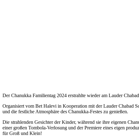
Das war der Chanukka Familientag 2024
Der Chanukka Familientag 2024 erstrahlte wieder am Lauder Chaba
Organisiert vom Bet Halevi in Kooperation mit der Lauder Chabad 
und die festliche Atmosphäre des Chanukka-Festes zu genießen.
Die strahlenden Gesichter der Kinder, während sie ihre eigenen Chanuk
einer großen Tombola-Verlosung und der Premiere eines eigen produ
für Groß und Klein!