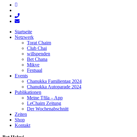
facebook
youtube
phone
email
Close
Startseite
Menu
Netzwerk
Torat Chaim
Club Chai
willspenden
Bet Chana
Mikve
Festsaal
Events
Chanukka Familientag 2024
Chanukka Autoparade 2024
Publikationen
Meine Tfila – App
LeChaim Zeitung
Der Wochenabschnitt
Zeiten
Shop
Kontakt