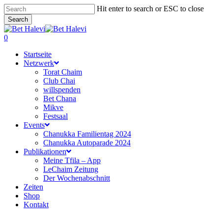
Skip
Hit enter to search or ESC to close
to
Search
main
Close
content
Search
search
0
Menu
Startseite
Netzwerk
Torat Chaim
Club Chai
willspenden
Bet Chana
Mikve
Festsaal
Events
Chanukka Familientag 2024
Chanukka Autoparade 2024
Publikationen
Meine Tfila – App
LeChaim Zeitung
Der Wochenabschnitt
Zeiten
Shop
Kontakt