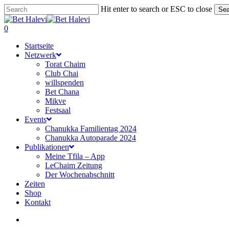
Skip
Hit enter to search or ESC to close
Sea
to
Close
main
Search
search
0
content
Menu
Startseite
Netzwerk
Torat Chaim
Club Chai
willspenden
Bet Chana
Mikve
Festsaal
Events
Chanukka Familientag 2024
Chanukka Autoparade 2024
Publikationen
Meine Tfila – App
LeChaim Zeitung
Der Wochenabschnitt
Zeiten
Shop
Kontakt
search