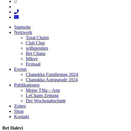
facebook
youtube
phone
email
Close
Startseite
Menu
Netzwerk
Torat Chaim
Club Chai
willspenden
Bet Chana
Mikve
Festsaal
Events
Chanukka Familientag 2024
Chanukka Autoparade 2024
Publikationen
Meine Tfila – App
LeChaim Zeitung
Der Wochenabschnitt
Zeiten
Shop
Kontakt
Bet Halevi